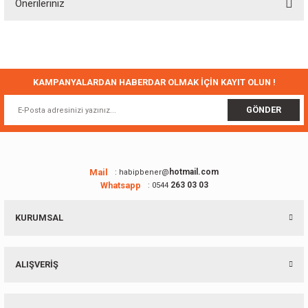
Önerileriniz
Yorum Yaz
Bu ürünün fiyat bilgisi, resim, ürün açıklamalarında ve diğer konularda
yetersiz gördüğünüz noktaları öneri formunu kullanarak tarafımıza
iletebilirsiniz.
Görüş ve önerileriniz için teşekkür ederiz.
KAMPANYALARDAN HABERDAR OLMAK İÇİN KAYIT OLUN !
Ürün resmi kalitesiz, bozuk veya görüntülenemiyor.
GÖNDER
Ürün açıklamasında eksik bilgiler bulunuyor.
Ürün bilgilerinde hatalar bulunuyor.
Ürün fiyatı diğer sitelerden daha pahalı.
Mail
hotmail.com
: habipbener@
Whatsapp
263 03 03
: 0544
Bu ürüne benzer farklı alternatifler olmalı.
KURUMSAL
ALIŞVERİŞ
Gönder