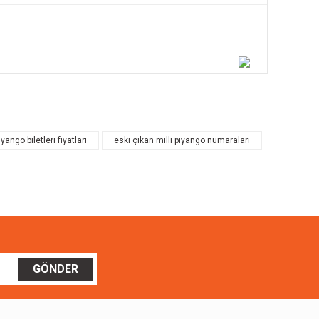
ilirsiniz.
iyango biletleri fiyatları
eski çıkan milli piyango numaraları
GÖNDER