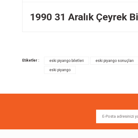
1990 31 Aralık Çeyrek Bil
Bu ürünün fiyat bilgisi, resim, ürün açıklamalarında ve diğer k
Görüş ve önerileriniz için teşekkür ederiz.
Etiketler :
eski piyango biletleri
eski piyango sonuçları
Ürün resmi kalitesiz, bozuk veya görüntülenemiyor.
eski piyango
Ürün açıklamasında eksik bilgiler bulunuyor.
Ürün bilgilerinde hatalar bulunuyor.
Ürün fiyatı diğer sitelerden daha pahalı.
Bu ürüne benzer farklı alternatifler olmalı.