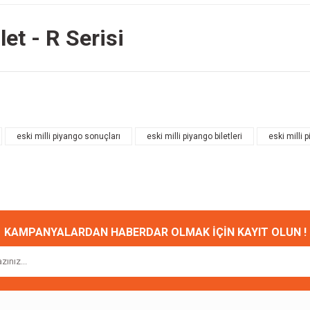
et - R Serisi
onularda yetersiz gördüğünüz noktaları öneri formunu kullanarak tarafımıza ileteb
Bu ürüne ilk yorumu siz yapın!
eski milli piyango sonuçları
eski milli piyango biletleri
eski milli p
Yorum Yaz
KAMPANYALARDAN HABERDAR OLMAK İÇİN KAYIT OLUN !