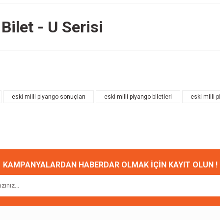
ilet - U Serisi
onularda yetersiz gördüğünüz noktaları öneri formunu kullanarak tarafımıza ileteb
Bu ürüne ilk yorumu siz yapın!
eski milli piyango sonuçları
eski milli piyango biletleri
eski milli p
Yorum Yaz
KAMPANYALARDAN HABERDAR OLMAK İÇİN KAYIT OLUN !