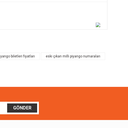
ilirsiniz.
iyango biletleri fiyatları
eski çıkan milli piyango numaraları
GÖNDER