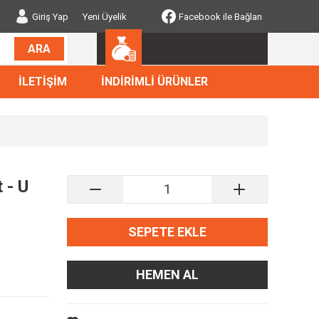
Giriş Yap
Yeni Üyelik
Facebook ile Bağlan
ARA
İLETİŞİM
İNDİRİMLİ ÜRÜNLER
 - U
SEPETE EKLE
HEMEN AL