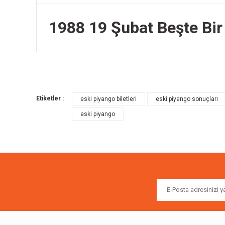
1988 19 Şubat Beşte Bir B
Bu ürünün fiyat bilgisi, resim, ürün açıklamalarında ve diğer k
Görüş ve önerileriniz için teşekkür ederiz.
Etiketler :
eski piyango biletleri
eski piyango sonuçları
Ürün resmi kalitesiz, bozuk veya görüntülenemiyor.
eski piyango
Ürün açıklamasında eksik bilgiler bulunuyor.
Ürün bilgilerinde hatalar bulunuyor.
Ürün fiyatı diğer sitelerden daha pahalı.
Bu ürüne benzer farklı alternatifler olmalı.