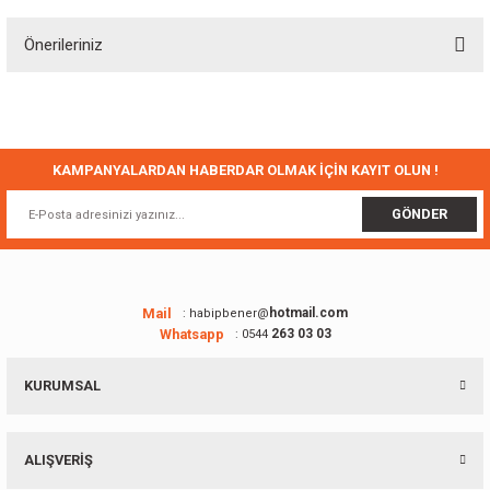
Önerileriniz
Yorum Yaz
Bu ürünün fiyat bilgisi, resim, ürün açıklamalarında ve diğer konularda
yetersiz gördüğünüz noktaları öneri formunu kullanarak tarafımıza
iletebilirsiniz.
Görüş ve önerileriniz için teşekkür ederiz.
KAMPANYALARDAN HABERDAR OLMAK İÇİN KAYIT OLUN !
Ürün resmi kalitesiz, bozuk veya görüntülenemiyor.
GÖNDER
Ürün açıklamasında eksik bilgiler bulunuyor.
Ürün bilgilerinde hatalar bulunuyor.
Ürün fiyatı diğer sitelerden daha pahalı.
Mail
hotmail.com
: habipbener@
Whatsapp
263 03 03
: 0544
Bu ürüne benzer farklı alternatifler olmalı.
KURUMSAL
ALIŞVERİŞ
Gönder