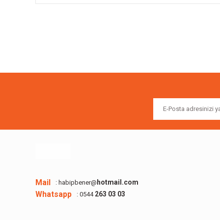
Bu ürünün fiyat bilgisi, resim, ürün açıklamalarında ve diğer k
Görüş ve önerileriniz için teşekkür ederiz.
Ürün resmi kalitesiz, bozuk veya görüntülenemiyor.
Ürün açıklamasında eksik bilgiler bulunuyor.
Ürün bilgilerinde hatalar bulunuyor.
Ürün fiyatı diğer sitelerden daha pahalı.
Bu ürüne benzer farklı alternatifler olmalı.
Mail
hotmail.com
: habipbener@
Whatsapp
263 03 03
: 0544