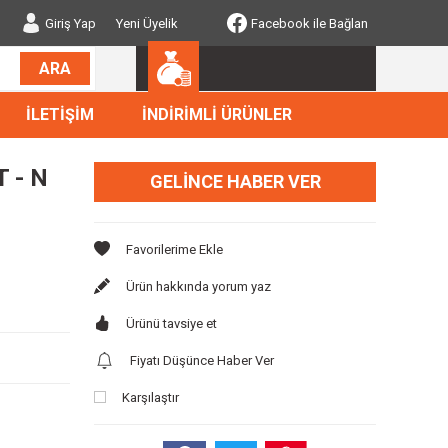
Giriş Yap
Yeni Üyelik
Facebook ile Bağlan
ARA
İLETİŞİM
İNDİRİMLİ ÜRÜNLER
 - N
GELINCE HABER VER
Ürün hakkında yorum yaz
Ürünü tavsiye et
Fiyatı Düşünce Haber Ver
Karşılaştır