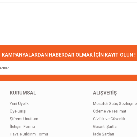
onularda yetersiz gördüğünüz noktaları öneri formunu kullanarak tarafımıza ileteb
Bu ürüne ilk yorumu siz yapın!
Yorum Yaz
KAMPANYALARDAN HABERDAR OLMAK İÇİN KAYIT OLUN !
KURUMSAL
ALIŞVERİŞ
Yeni Üyelik
Mesafeli Satış Sözleşme
Gönder
Üye Girişi
Ödeme ve Teslimat
Şifremi Unuttum
Gizlilik ve Güvenlik
İletişim Formu
Garanti Şartları
Havale Bildirim Formu
İade Şartları