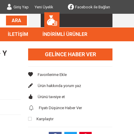
Giriş Yap
Yeni Üyelik
Facebook ile Bağlan
ARA
İLETİŞİM
İNDİRİMLİ ÜRÜNLER
 Y
GELINCE HABER VER
Ürün hakkında yorum yaz
Ürünü tavsiye et
Fiyatı Düşünce Haber Ver
Karşılaştır