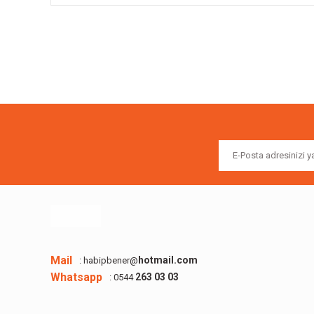
Bu ürünün fiyat bilgisi, resim, ürün açıklamalarında ve diğer k
Görüş ve önerileriniz için teşekkür ederiz.
Ürün resmi kalitesiz, bozuk veya görüntülenemiyor.
Ürün açıklamasında eksik bilgiler bulunuyor.
Ürün bilgilerinde hatalar bulunuyor.
Ürün fiyatı diğer sitelerden daha pahalı.
Bu ürüne benzer farklı alternatifler olmalı.
Mail
hotmail.com
: habipbener@
Whatsapp
263 03 03
: 0544