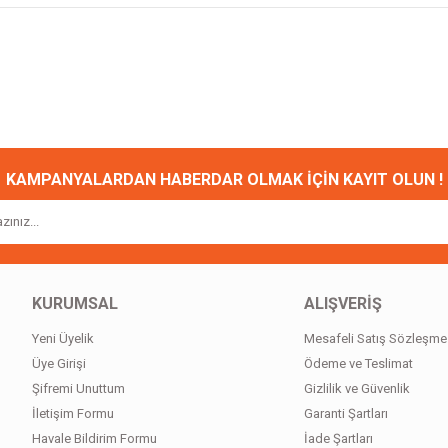
onularda yetersiz gördüğünüz noktaları öneri formunu kullanarak tarafımıza ileteb
Bu ürüne ilk yorumu siz yapın!
Yorum Yaz
KAMPANYALARDAN HABERDAR OLMAK İÇİN KAYIT OLUN !
KURUMSAL
ALIŞVERİŞ
Yeni Üyelik
Mesafeli Satış Sözleşme
Gönder
Üye Girişi
Ödeme ve Teslimat
Şifremi Unuttum
Gizlilik ve Güvenlik
İletişim Formu
Garanti Şartları
Havale Bildirim Formu
İade Şartları