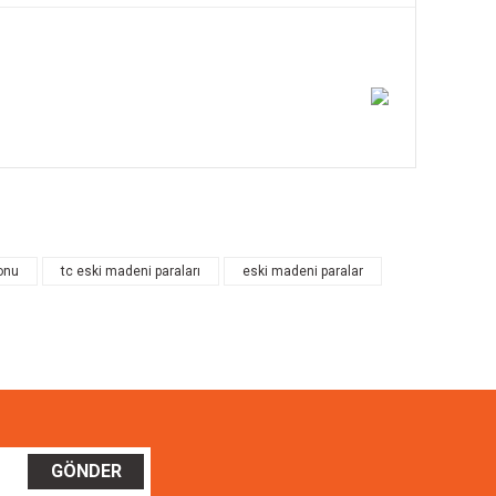
ilirsiniz.
onu
tc eski madeni paraları
eski madeni paralar
GÖNDER