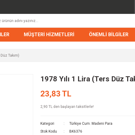
NLER
MÜŞTERİ HİZMETLERİ
ÖNEMLİ BİLGİLER
s Düz Takım)
1978 Yılı 1 Lira (Ters Düz T
23,83 TL
2,90 TL den başlayan taksitlerle!
Kategori
Türkiye Cum. Madeni Para
Stok Kodu
BK6376