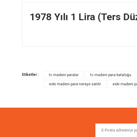
1978 Yılı 1 Lira (Ters D
Bu ürünün fiyat bilgisi, resim, ürün açıklamalarında ve diğer k
Görüş ve önerileriniz için teşekkür ederiz.
Etiketler :
tc madeni paralar
tc madeni para kataloğu
Ürün resmi kalitesiz, bozuk veya görüntülenemiyor.
eski madeni para nereye satılır
eski madeni pa
Ürün açıklamasında eksik bilgiler bulunuyor.
Ürün bilgilerinde hatalar bulunuyor.
Ürün fiyatı diğer sitelerden daha pahalı.
Bu ürüne benzer farklı alternatifler olmalı.