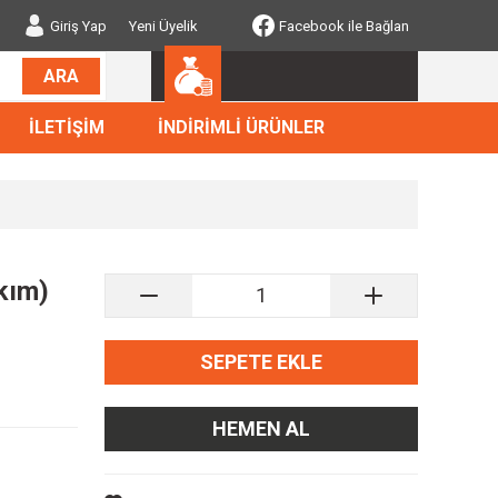
Giriş Yap
Yeni Üyelik
Facebook ile Bağlan
ARA
İLETİŞİM
İNDİRİMLİ ÜRÜNLER
akım)
SEPETE EKLE
HEMEN AL