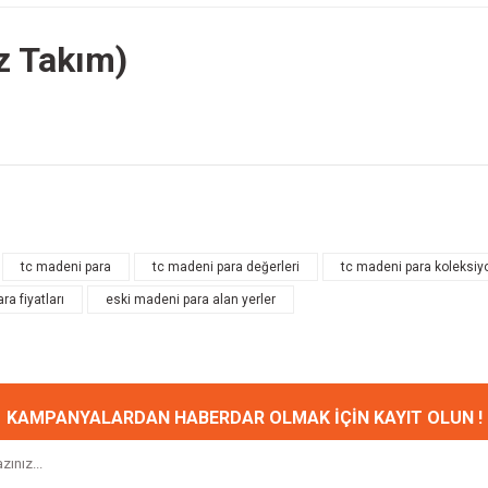
üz Takım)
onularda yetersiz gördüğünüz noktaları öneri formunu kullanarak tarafımıza ileteb
Bu ürüne ilk yorumu siz yapın!
tc madeni para
tc madeni para değerleri
tc madeni para koleksiy
ra fiyatları
eski madeni para alan yerler
Yorum Yaz
KAMPANYALARDAN HABERDAR OLMAK İÇİN KAYIT OLUN !