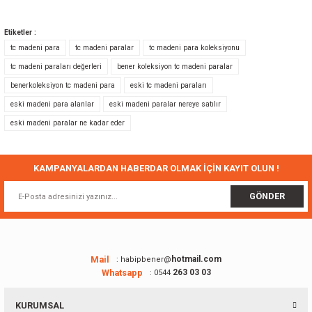
Bu ürünün fiyat bilgisi, resim, ürün açıklamalarında ve diğer konularda
yetersiz gördüğünüz noktaları öneri formunu kullanarak tarafımıza
Etiketler :
iletebilirsiniz.
tc madeni para
tc madeni paralar
tc madeni para koleksiyonu
Görüş ve önerileriniz için teşekkür ederiz.
tc madeni paraları değerleri
bener koleksiyon tc madeni paralar
benerkoleksiyon tc madeni para
eski tc madeni paraları
Ürün resmi kalitesiz, bozuk veya görüntülenemiyor.
eski madeni para alanlar
eski madeni paralar nereye satılır
Ürün açıklamasında eksik bilgiler bulunuyor.
eski madeni paralar ne kadar eder
Ürün bilgilerinde hatalar bulunuyor.
Ürün fiyatı diğer sitelerden daha pahalı.
Bu ürüne benzer farklı alternatifler olmalı.
KAMPANYALARDAN HABERDAR OLMAK İÇİN KAYIT OLUN !
GÖNDER
Gönder
Mail
hotmail.com
: habipbener@
Whatsapp
263 03 03
: 0544
KURUMSAL