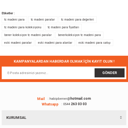
Bu ürünün fiyat bilgisi, resim, ürün açıklamalarında ve diğer konularda
yetersiz gördüğünüz noktaları öneri formunu kullanarak tarafımıza
Etiketler :
iletebilirsiniz.
tc madeni para
tc madeni paralar
tc madeni para değerleri
Görüş ve önerileriniz için teşekkür ederiz.
tc madeni para koleksiyonu
tc madeni para fiyatları
bener koleksiyon tc madeni paralar
benerkoleksiyon tc madeni para
Ürün resmi kalitesiz, bozuk veya görüntülenemiyor.
eski madeni paralar
eski madeni para alanlar
eski madeni para satışı
Ürün açıklamasında eksik bilgiler bulunuyor.
Ürün bilgilerinde hatalar bulunuyor.
Ürün fiyatı diğer sitelerden daha pahalı.
KAMPANYALARDAN HABERDAR OLMAK İÇİN KAYIT OLUN !
Bu ürüne benzer farklı alternatifler olmalı.
GÖNDER
Mail
hotmail.com
: habipbener@
Whatsapp
263 03 03
: 0544
Gönder
KURUMSAL