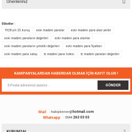
Önerileriniz
Yorum Yaz
Bu ürünün fiyat bilgisi, resim, ürün açıklamalarında ve diğer konularda
yetersiz gördüğünüz noktaları öneri formunu kullanarak tarafımıza
Etiketler :
iletebilirsiniz.
1928 yılı 25 kuruş
eski madeni paralar
eski madeni para alan yerler
Görüş ve önerileriniz için teşekkür ederiz.
eski madeni paraların değerleri
eski madeni para alanlar
eski madeni paraların şimdiki değerleri
eski madeni para fiyatları
Ürün resmi kalitesiz, bozuk veya görüntülenemiyor.
eski madeni para satışı
tc madeni para listesi
tc madeni paraları değerleri
Ürün açıklamasında eksik bilgiler bulunuyor.
Ürün bilgilerinde hatalar bulunuyor.
Ürün fiyatı diğer sitelerden daha pahalı.
KAMPANYALARDAN HABERDAR OLMAK İÇİN KAYIT OLUN !
Bu ürüne benzer farklı alternatifler olmalı.
GÖNDER
Mail
hotmail.com
: habipbener@
Whatsapp
263 03 03
: 0544
Gönder
KURUMSAL