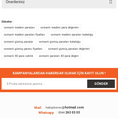
Önerileriniz
Yorum Yaz
Bu ürünün fiyat bilgisi, resim, ürün açıklamalarında ve diğer konularda
yetersiz gördüğünüz noktaları öneri formunu kullanarak tarafımıza
Etiketler :
iletebilirsiniz.
osmanlı madeni paraları
osmanlı madeni para değerleri
Görüş ve önerileriniz için teşekkür ederiz.
osmanlı madeni paraları fiyatları
osmanlı madeni paraları kataloğu
osmanlı gümüş paralar
osmanlı gümüş paraları kataloğu
Ürün resmi kalitesiz, bozuk veya görüntülenemiyor.
osmanlı gümüş parası fiyatları
osmanlı gümüş paraları değerleri
Ürün açıklamasında eksik bilgiler bulunuyor.
osmanlı 40 para satılık
osmanlı paraları 40 para değeri
Ürün bilgilerinde hatalar bulunuyor.
Ürün fiyatı diğer sitelerden daha pahalı.
Bu ürüne benzer farklı alternatifler olmalı.
KAMPANYALARDAN HABERDAR OLMAK İÇİN KAYIT OLUN !
GÖNDER
Gönder
Mail
hotmail.com
: habipbener@
Whatsapp
263 03 03
: 0544