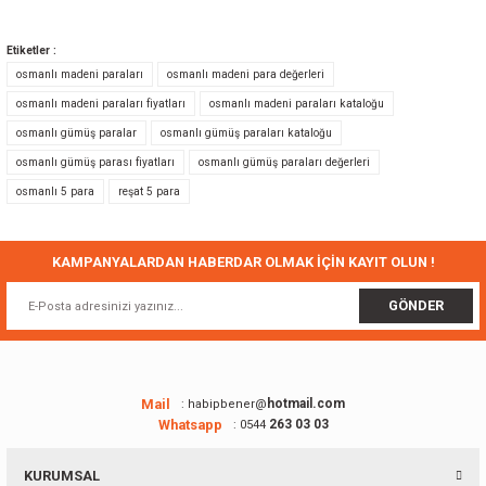
Bu ürünün fiyat bilgisi, resim, ürün açıklamalarında ve diğer konularda
yetersiz gördüğünüz noktaları öneri formunu kullanarak tarafımıza
Etiketler :
iletebilirsiniz.
osmanlı madeni paraları
osmanlı madeni para değerleri
Görüş ve önerileriniz için teşekkür ederiz.
osmanlı madeni paraları fiyatları
osmanlı madeni paraları kataloğu
osmanlı gümüş paralar
osmanlı gümüş paraları kataloğu
Ürün resmi kalitesiz, bozuk veya görüntülenemiyor.
osmanlı gümüş parası fiyatları
osmanlı gümüş paraları değerleri
Ürün açıklamasında eksik bilgiler bulunuyor.
osmanlı 5 para
reşat 5 para
Ürün bilgilerinde hatalar bulunuyor.
Ürün fiyatı diğer sitelerden daha pahalı.
Bu ürüne benzer farklı alternatifler olmalı.
KAMPANYALARDAN HABERDAR OLMAK İÇİN KAYIT OLUN !
GÖNDER
Gönder
Mail
hotmail.com
: habipbener@
Whatsapp
263 03 03
: 0544
KURUMSAL