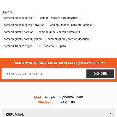
Bu ürünün fiyat bilgisi, resim, ürün açıklamalarında ve diğer konularda
yetersiz gördüğünüz noktaları öneri formunu kullanarak tarafımıza
Etiketler :
iletebilirsiniz.
osmanlı madeni paraları
osmanlı madeni para değerleri
Görüş ve önerileriniz için teşekkür ederiz.
osmanlı madeni paraları fiyatları
osmanlı madeni paraları kataloğu
osmanlı gümüş paralar
osmanlı gümüş paraları kataloğu
Ürün resmi kalitesiz, bozuk veya görüntülenemiyor.
osmanlı gümüş parası fiyatları
osmanlı gümüş paraları değerleri
Ürün açıklamasında eksik bilgiler bulunuyor.
osmanlı 10 para değeri
1327 osmanlı 10 para
Ürün bilgilerinde hatalar bulunuyor.
Ürün fiyatı diğer sitelerden daha pahalı.
Bu ürüne benzer farklı alternatifler olmalı.
KAMPANYALARDAN HABERDAR OLMAK İÇİN KAYIT OLUN !
GÖNDER
Gönder
Mail
hotmail.com
: habipbener@
Whatsapp
263 03 03
: 0544
KURUMSAL