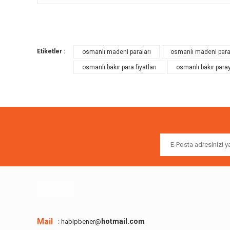
Bu ürünün fiyat bilgisi, resim, ürün açıklamalarında ve diğer k
Görüş ve önerileriniz için teşekkür ederiz.
Etiketler :
osmanlı madeni paraları
osmanlı madeni para
Ürün resmi kalitesiz, bozuk veya görüntülenemiyor.
osmanlı bakır para fiyatları
osmanlı bakır paray
Ürün açıklamasında eksik bilgiler bulunuyor.
Ürün bilgilerinde hatalar bulunuyor.
Ürün fiyatı diğer sitelerden daha pahalı.
Bu ürüne benzer farklı alternatifler olmalı.
Mail
hotmail.com
: habipbener@