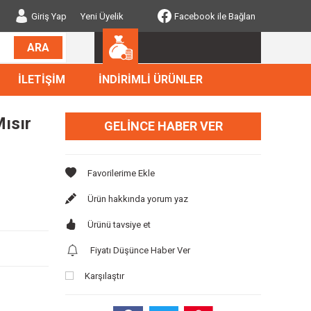
Giriş Yap
Yeni Üyelik
Facebook ile Bağlan
ARA
İLETİŞİM
İNDİRİMLİ ÜRÜNLER
Mısır
GELINCE HABER VER
Ürün hakkında yorum yaz
Ürünü tavsiye et
Fiyatı Düşünce Haber Ver
Karşılaştır