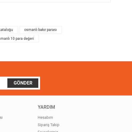
ilirsiniz.
kataloğu
osmanlı bakır parası
manlı 10 para değeri
GÖNDER
YARDIM
si
Hesabım
Sipariş Takip