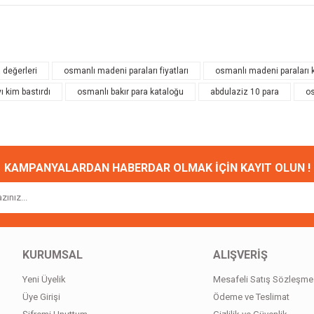
onularda yetersiz gördüğünüz noktaları öneri formunu kullanarak tarafımıza ileteb
Bu ürüne ilk yorumu siz yapın!
 değerleri
osmanlı madeni paraları fiyatları
osmanlı madeni paraları 
ı kim bastırdı
osmanlı bakır para kataloğu
abdulaziz 10 para
os
Yorum Yaz
KAMPANYALARDAN HABERDAR OLMAK İÇİN KAYIT OLUN !
Gönder
KURUMSAL
ALIŞVERİŞ
Yeni Üyelik
Mesafeli Satış Sözleşme
Üye Girişi
Ödeme ve Teslimat