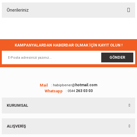
Önerileriniz
Yorum Yaz
Bu ürünün fiyat bilgisi, resim, ürün açıklamalarında ve diğer konularda
yetersiz gördüğünüz noktaları öneri formunu kullanarak tarafımıza
iletebilirsiniz.
Görüş ve önerileriniz için teşekkür ederiz.
KAMPANYALARDAN HABERDAR OLMAK İÇİN KAYIT OLUN !
Ürün resmi kalitesiz, bozuk veya görüntülenemiyor.
GÖNDER
Ürün açıklamasında eksik bilgiler bulunuyor.
Ürün bilgilerinde hatalar bulunuyor.
Ürün fiyatı diğer sitelerden daha pahalı.
Mail
hotmail.com
: habipbener@
Whatsapp
263 03 03
: 0544
Bu ürüne benzer farklı alternatifler olmalı.
KURUMSAL
ALIŞVERİŞ
Gönder